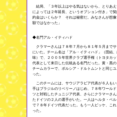
結局、「３年以上はやる気はないから、とりあえ
によっては２年延長、というオプション付き」で契
約金はいくらか？ それは秘密だ。みなさんが想像
額ではなかった」
◆名門アル・イティハド
クラマーさんは７８年７月から８１年５月までサ
にいた。チーム名は「アル・イティハド」（団結、
味）で、２００５年世界クラブ選手権（トヨタカッ
代表として来日した伝統ある名門だった。黄・黒の
チームカラーで、ボルシア・ドルトムントと同じユ
った。
このチームには、サウジアラビア代表が６人もい
手はブラジルのリベリーノはじめ、７８年ワールド
ツと対戦したチュニジア代表、さらにクラマーさん
たドイツの２人の選手がいた。一人はヘルタ・ベル
で７８年ドイツ代表だった。もう一人ビッケ、これ
った。