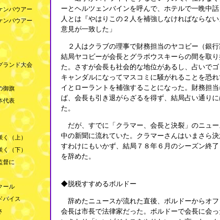
ーとヘルツェンバインを呼んで、ホテルで一晩中話
ケンバウアー
人とは『やはりこの２人を補強しなければならない
ケンバウアー
意見が一致した」
２人はクラブの理事で財務担当のヤコビー（銀行
結局ヤコビーが会長とグラボウスキーらの間を取り
ングランド大会
た。さすが会長も社会的な地位があるし、占いでゴ
キャンダルになってマスコミに騒がれることを恐れ
イとローラントを補強することになった。財務担当
の御旗
ば、会長も引き退がらざるを得ず、結局占い通りに
本代表
た。
だが、すでに「クラマー、会長と決裂」のニュー
中の新聞に流れていた。クラマーさんはいまさら決
咲く（上）
すわけにもいかず、結局７８年６月のシーズン終了
咲く（下）
を辞めた。
監督に
◆脱税すすめるボルドー
クール
ドバイス
辞めたニュースが流れた直後、ボルドーからオフ
さ
会長は市長で法律家だった。ボルドーで会長に会っ