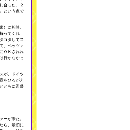
し合った。２
』という点で
家）に相談、
持ってくれ
タゴタしてス
て、ペッツァ
にＯＫされれ
は行かなかっ
スが、ドイツ
意をひるがえ
とともに監督
ァーが来た。
たら、最初に