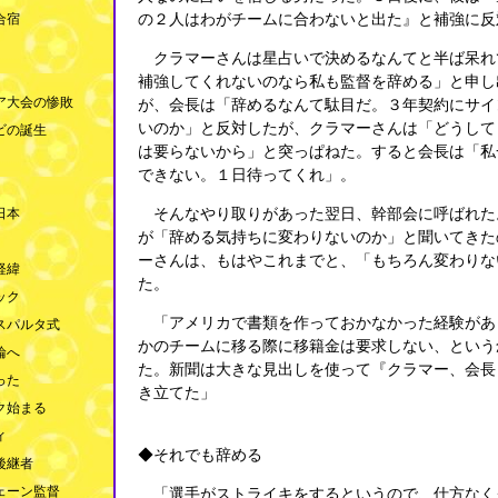
合宿
の２人はわがチームに合わないと出た』と補強に反
クラマーさんは星占いで決めるなんてと半ば呆れ
補強してくれないのなら私も監督を辞める」と申し
ア大会の惨敗
が、会長は「辞めるなんて駄目だ。３年契約にサイ
いのか」と反対したが、クラマーさんは「どうして
ビの誕生
は要らないから」と突っぱねた。すると会長は「私
できない。１日待ってくれ」。
日本
そんなやり取りがあった翌日、幹部会に呼ばれた
が「辞める気持ちに変わりないのか」と聞いてきた
ーさんは、もはやこれまでと、「もちろん変わりな
経緯
た。
ック
「アメリカで書類を作っておかなかった経験があ
スパルタ式
かのチームに移る際に移籍金は要求しない、という
輪へ
た。新聞は大きな見出しを使って『クラマー、会長
った
き立てた」
ク始まる
ィ
◆それでも辞める
後継者
ェーン監督
「選手がストライキをするというので、仕方なく