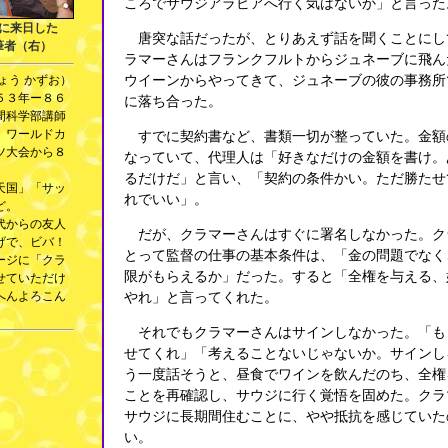
ころでサウジアラビアへ行く気はないか」と言った
きに来日した
唐突な話だったが、とりあえず話を聞くことにし
筆者（右）
ラマーさんはフランクフルトからジュネーブに飛ん
ょう かずお）
ウイーンからやってきて、ジュネーブの彼の事務所
５３年ー８６
に落ち合った。
間科学部講師
、ワールドカ
すでに契約書など、書類一切が整っていた。金額
ツ大会から８
なっていて、代理人は「好きなだけの金額を書け。
るだけだ」と言い、「契約の条件かい。ただ勝たせ
天国」「サッ
れでいい」。
ど。
代からの友人
だが、クラマーさんはすぐに署名しなかった。ク
げで、ビバ！
とって監督の仕事の基本条件は、「金の問題でなく
ージに「クラ
限がもらえるか」だった。すると「全権を与える、
せていただけ
へんよろこん
やれ」と言ってくれた。
それでもクラマーさんはサインしなかった。「も
せてくれ」「考えることないじゃないか。サインし
う一度話そうと、昼食でワインを飲んだのち、全権
ことを再確認し、サウジに行く覚悟を固めた。クラ
サウジに長期間住むことに、やや抵抗を感じていた
い。