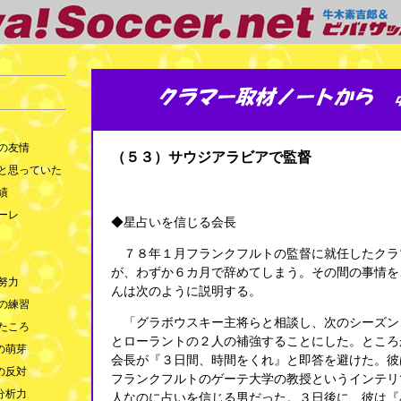
の友情
（５３）サウジアラビアで監督
と思っていた
績
ーレ
◆星占いを信じる会長
７８年１月フランクフルトの監督に就任したクラ
が、わずか６カ月で辞めてしまう。その間の事情を
努力
んは次のように説明する。
の練習
「グラボウスキー主将らと相談し、次のシーズン
たころ
とローラントの２人の補強することにした。ところ
の萌芽
会長が『３日間、時間をくれ』と即答を避けた。彼
の反対
フランクフルトのゲーテ大学の教授というインテリ
分析力
人なのに占いを信じる男だった。３日後に、彼は『