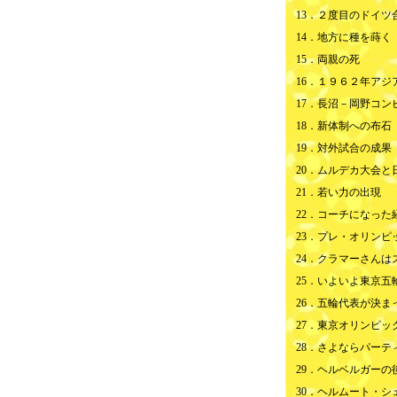
13．
２度目のドイツ
14．
地方に種を蒔く
15．
両親の死
16．
１９６２年アジ
17．
長沼－岡野コン
18．
新体制への布石
19．
対外試合の成果
20．
ムルデカ大会と
21．
若い力の出現
22．
コーチになった
23．プレ・オリンピ
24．クラマーさんは
25．
いよいよ東京五
26．
五輪代表が決ま
27．
東京オリンピッ
28．
さよならパーテ
29．
ヘルベルガーの
30．
ヘルムート・シ