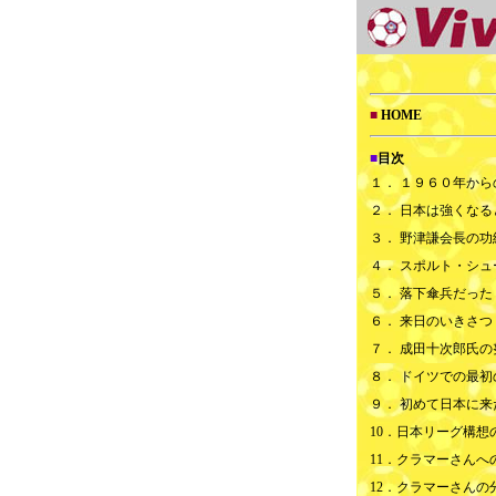
■
HOME
■
目次
１．
１９６０年から
２．
日本は強くなる
３．
野津謙会長の功
４．
スポルト・シュ
５．
落下傘兵だった
６．
来日のいきさつ
７．
成田十次郎氏の
８．
ドイツでの最初
９．
初めて日本に来
10．
日本リーグ構想
11．
クラマーさんへ
12．
クラマーさんの