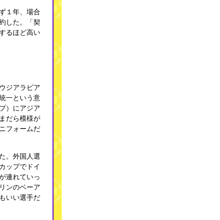
ず１年、場合
約した。「契
するほど高い
ウジアラビア
統一という意
プ）にアジア
まだら模様が
ニフォームだ
た。外国人選
カップでドイ
が連れていっ
リンのベーア
もいい選手だ