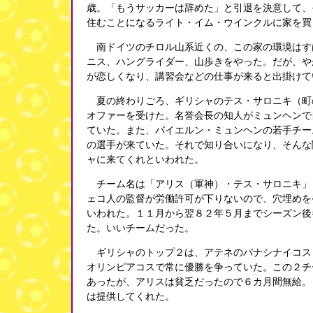
歳。「もうサッカーは辞めた」と引退を決意して、
住むことになるライト・イム・ウインクルに家を買
南ドイツのチロル山系近くの、この家の環境はす
ニス、ハングライダー、山歩きをやった。だが、や
が恋しくなり、講習会などの仕事が来ると出掛けて
夏の終わりごろ、ギリシャのテス・サロニキ（町
オファーを受けた。名誉会長の知人がミュンヘンで
ていた。また、バイエルン・ミュンヘンの若手チー
の選手が来ていた。それで知り合いになり、そんな
ャに来てくれといわれた。
チーム名は「アリス（軍神）・テス・サロニキ」
ェコ人の監督が労働許可が下りないので、穴埋めを
いわれた。１１月から翌８２年５月までシーズン後
た。いいチームだった。
ギリシャのトップ２は、アテネのパナシナイコス
オリンピアコスで常に優勝を争っていた。この２チ
あったが、アリスは貧乏だったので６カ月間無給。
は提供してくれた。