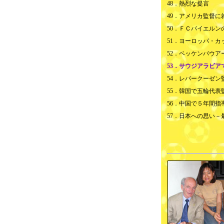
48．
熱烈な提言
49．
アメリカ監督に
50．
ＦＣバイエルン
51．
ヨーロッパ・カ
52．
ベッケンバウア
53．サウジアラビア
54．
レバークーゼン
55．韓国で五輪代表
56．中国で５年間指
57．
日本への思い－