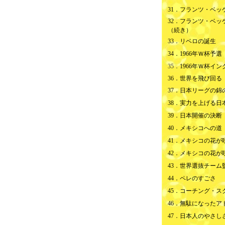
31．
フランツ・ベッ
32．フランツ・ベッ
（続き）
33．
リベロの誕生
34．
1966年Ｗ杯予選
35．
1966年Ｗ杯イ
36．
世界を飛び回る
37．
日本リーグの錦
38．
実力を上げる日
39．
日本開催の決断
40．
メキシコへの道
41．メキシコの花が
42．
メキシコの花が
43．
世界選抜チーム
44．
ペレのすごさ
45．
コーチング・ス
46．
無駄になったア
47．
日本人のやさし