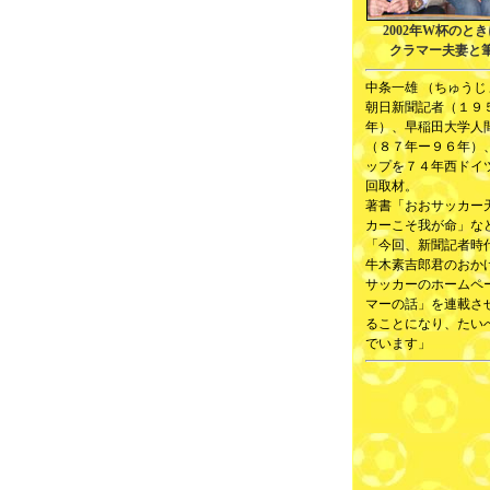
2002年W杯のと
クラマー夫妻と
中条一雄 （ちゅうじ
朝日新聞記者（１９
年）、早稲田大学人
（８７年ー９６年）
ップを７４年西ドイ
回取材。
著書「おおサッカー
カーこそ我が命」な
「今回、新聞記者時
牛木素吉郎君のおか
サッカーのホームペ
マーの話」を連載さ
ることになり、たい
でいます」