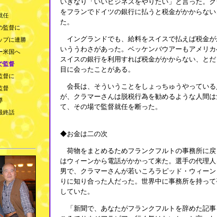
いきなり「いいビジネスをやりたい」と言った。ク
をフランでドイツの銀行に払うと税金がかからない
就任
た。
の監督に
イングランドでも、給料をスイスで払えば税金が
ップに連勝
いううわさがあった。ベッケンバウアーもアメリカ
ー米国へ
スイスの銀行を利用すれば税金がかからない、とだ
で監督
目に会ったことがある。
監督に
会長は、そういうことをしょっちゅうやっている
監督
が、クラマーさんは脱税行為を勧めるような人間は
導
て、その場で監督就任を断った。
最終話
◆お金は二の次
荷物をまとめるためフランクフルトの事務所に戻
はウィーンから電話がかかって来た。選手の代理人
男で、クラマーさんが若いころラピッド・ウィーン
りに知り合った人だった。世界中に事務所を持って
していた。
「新聞で、あなたがフランクフルトを辞めた記事