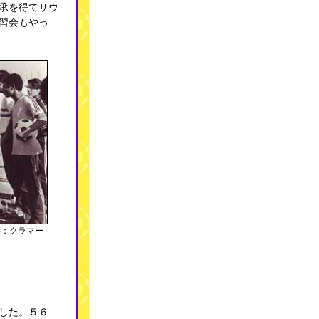
承を得てサウ
習会もやっ
供：クラマー
した。５６